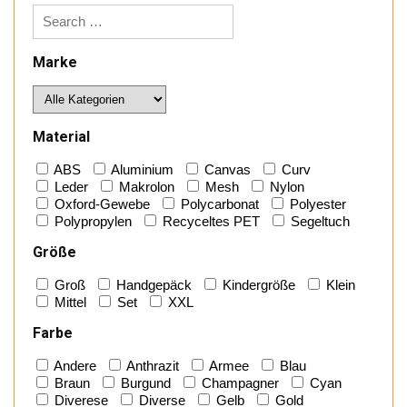
Marke
Material
ABS
Aluminium
Canvas
Curv
Leder
Makrolon
Mesh
Nylon
Oxford-Gewebe
Polycarbonat
Polyester
Polypropylen
Recyceltes PET
Segeltuch
Größe
Groß
Handgepäck
Kindergröße
Klein
Mittel
Set
XXL
Farbe
Andere
Anthrazit
Armee
Blau
Braun
Burgund
Champagner
Cyan
Diverese
Diverse
Gelb
Gold