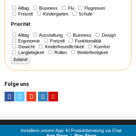
Alltag
Business
Flu
Flugreisen
Freizeit
Kindergarten
Schule
Priorität
Alltag
Ausstattung
Business
Design
Ergonomie
Freizeit
Funktionalität
Gewicht
Kinderfreundlichkeit
Komfort
Langlebigkeit
Rollen
Wetterfestigkeit
Folge uns
© 2022 -
Gesellschaft für Testverfahren mbH
- All rights reserved.
Installiere unsere App:
KI Produktberatung via Chat
Impressum
und
Datenschutz
App Store
|
Play Store