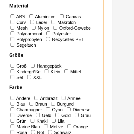
Material
ABS
Aluminium
Canvas
Curv
Leder
Makrolon
Mesh
Nylon
Oxford-Gewebe
Polycarbonat
Polyester
Polypropylen
Recyceltes PET
Segeltuch
Größe
Groß
Handgepäck
Kindergröße
Klein
Mittel
Set
XXL
Farbe
Andere
Anthrazit
Armee
Blau
Braun
Burgund
Champagner
Cyan
Diverese
Diverse
Gelb
Gold
Grau
Grün
Khaki
Lila
Marine Blau
Motive
Orange
Rosa
Rot
Schwarz