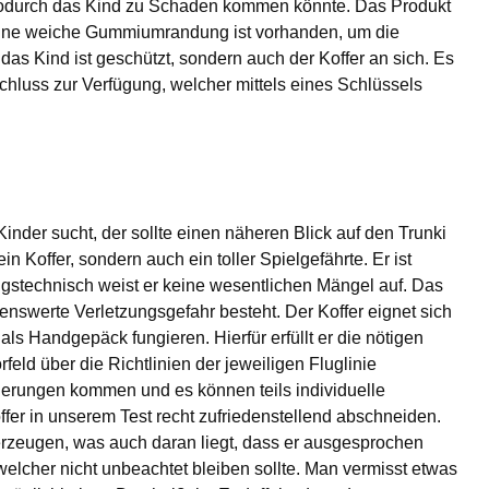
wodurch das Kind zu Schaden kommen könnte. Das Produkt
t eine weiche Gummiumrandung ist vorhanden, um die
das Kind ist geschützt, sondern auch der Koffer an sich. Es
chluss zur Verfügung, welcher mittels eines Schlüssels
inder sucht, der sollte einen näheren Blick auf den Trunki
in Koffer, sondern auch ein toller Spielgefährte. Er ist
tungstechnisch weist er keine wesentlichen Mängel auf. Das
enswerte Verletzungsgefahr besteht. Der Koffer eignet sich
ls Handgepäck fungieren. Hierfür erfüllt er die nötigen
eld über die Richtlinien der jeweiligen Fluglinie
nderungen kommen und es können teils individuelle
offer in unserem Test recht zufriedenstellend abschneiden.
berzeugen, was auch daran liegt, dass er ausgesprochen
 welcher nicht unbeachtet bleiben sollte. Man vermisst etwas