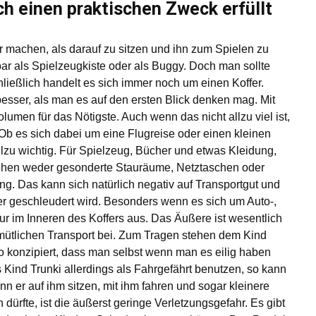
ch einen praktischen Zweck erfüllt
 machen, als darauf zu sitzen und ihn zum Spielen zu
ar als Spielzeugkiste oder als Buggy. Doch man sollte
ließlich handelt es sich immer noch um einen Koffer.
 besser, als man es auf den ersten Blick denken mag. Mit
lumen für das Nötigste. Auch wenn das nicht allzu viel ist,
. Ob es sich dabei um eine Flugreise oder einen kleinen
allzu wichtig. Für Spielzeug, Bücher und etwas Kleidung,
stehen weder gesonderte Stauräume, Netztaschen oder
ng. Das kann sich natürlich negativ auf Transportgut und
her geschleudert wird. Besonders wenn es sich um Auto-,
ur im Inneren des Koffers aus. Das Äußere ist wesentlich
gemütlichen Transport bei. Zum Tragen stehen dem Kind
so konzipiert, dass man selbst wenn man es eilig haben
as Kind Trunki allerdings als Fahrgefährt benutzen, so kann
nn er auf ihm sitzen, mit ihm fahren und sogar kleinere
 dürfte, ist die äußerst geringe Verletzungsgefahr. Es gibt