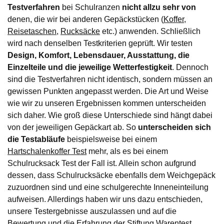
Testverfahren
bei Schulranzen
nicht allzu sehr von
denen, die wir bei anderen Gepäckstücken (
Koffer
,
Reisetaschen
,
Rucksäcke
etc.) anwenden. Schließlich
wird nach denselben Testkriterien geprüft. Wir testen
Design, Komfort, Lebensdauer, Ausstattung, die
Einzelteile und die jeweilige Wetterfestigkeit
. Dennoch
sind die Testverfahren nicht identisch, sondern müssen an
gewissen Punkten angepasst werden. Die Art und Weise
wie wir zu unseren Ergebnissen kommen unterscheiden
sich daher. Wie groß diese Unterschiede sind hängt dabei
von der jeweiligen Gepäckart ab. So
unterscheiden sich
die Testabläufe
beispielsweise bei einem
Hartschalenkoffer Test
mehr, als es bei einem
Schulrucksack Test der Fall ist. Allein schon aufgrund
dessen, dass Schulrucksäcke ebenfalls dem Weichgepäck
zuzuordnen sind und eine schulgerechte Inneneinteilung
aufweisen. Allerdings haben wir uns dazu entschieden,
unsere Testergebnisse auszulassen und auf die
Bewertung und die Erfahrung der Stiftung Warentest