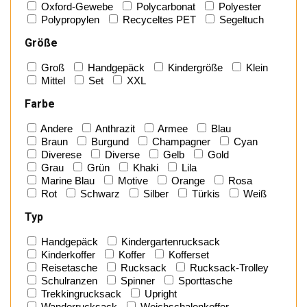
Oxford-Gewebe
Polycarbonat
Polyester
Polypropylen
Recyceltes PET
Segeltuch
Größe
Groß
Handgepäck
Kindergröße
Klein
Mittel
Set
XXL
Farbe
Andere
Anthrazit
Armee
Blau
Braun
Burgund
Champagner
Cyan
Diverese
Diverse
Gelb
Gold
Grau
Grün
Khaki
Lila
Marine Blau
Motive
Orange
Rosa
Rot
Schwarz
Silber
Türkis
Weiß
Typ
Handgepäck
Kindergartenrucksack
Kinderkoffer
Koffer
Kofferset
Reisetasche
Rucksack
Rucksack-Trolley
Schulranzen
Spinner
Sporttasche
Trekkingrucksack
Upright
Wanderrucksack
Weichschalenkoffer