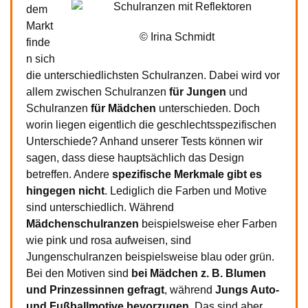
dem
Markt
© Irina Schmidt
finde
n sich
die unterschiedlichsten Schulranzen. Dabei wird vor
allem zwischen Schulranzen
für Jungen
und
Schulranzen
für Mädchen
unterschieden. Doch
worin liegen eigentlich die geschlechtsspezifischen
Unterschiede? Anhand unserer Tests können wir
sagen, dass diese hauptsächlich das Design
betreffen. Andere
spezifische Merkmale gibt es
hingegen nicht
. Lediglich die Farben und Motive
sind unterschiedlich. Während
Mädchenschulranzen
beispielsweise eher Farben
wie pink und rosa aufweisen, sind
Jungenschulranzen beispielsweise blau oder grün.
Bei den Motiven sind
bei Mädchen z. B. Blumen
und Prinzessinnen gefragt
, während
Jungs Auto-
und Fußballmotive bevorzugen
. Das sind aber