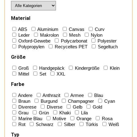
Material
ABS
Aluminium
Canvas
Curv
Leder
Makrolon
Mesh
Nylon
Oxford-Gewebe
Polycarbonat
Polyester
Polypropylen
Recyceltes PET
Segeltuch
Größe
Groß
Handgepäck
Kindergröße
Klein
Mittel
Set
XXL
Farbe
Andere
Anthrazit
Armee
Blau
Braun
Burgund
Champagner
Cyan
Diverese
Diverse
Gelb
Gold
Grau
Grün
Khaki
Lila
Marine Blau
Motive
Orange
Rosa
Rot
Schwarz
Silber
Türkis
Weiß
Typ