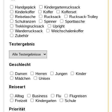
Handgepäck
Kindergartenrucksack
Kinderkoffer
Koffer
Kofferset
Reisetasche
Rucksack
Rucksack-Trolley
Schulranzen
Spinner
Sporttasche
Trekkingrucksack
Upright
Wanderrucksack
Weichschalenkoffer
Zubehör
Testergebnis
Geschlecht
Damen
Herren
Jungen
Kinder
Mädchen
Unisex
Reiseart
Alltag
Business
Flu
Flugreisen
Freizeit
Kindergarten
Schule
Priorität