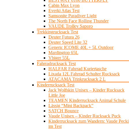
BESTWAY 0100 BUTTERFLY
Cabin Max Lyon
Everki Atlas Test
Samsonite Paradiver Light
The North Face Rolling Thunder
VAUDE Trolley Saporo
Trekkingrucksack Test
Deuter Futura 26
Deuter Speed Lite 32
Generic ICOME 40L + 5L Outdoor
Mardingtop 65L
Vbiger 55L
Fahrradrucksack Test
HALFAR Fahrrad Kuriertasche
Lixada 12L Fahrrad Schulter Rucksack
ATACAMA Trinkrucksack 2 L
Kinderrucksack Test
Jack Wolfskin Unisex – Kinder Rucksack
Little Joe
TEAMEN Kinderrucksack Animal Schule
Lässig “Mini Backpack”
SATCH Bounce
Vaude Unisex – Kinder Rucksack Puck
Kinderrucksack zum Wandern: Vaude Pecki
im Test