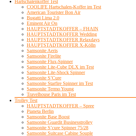
Hartschalenkoffer Test
COOLIFE Hartschalen-Koffer im Test
American Tourister Bon Air
Bugatti Lima 2.0
Eminent Air On
HAUPTSTADTKOFFER – FHAIN
HAUPTSTADTKOFFER Wedding
HAUPTSTADTKOFFER Relaxdays
HAUPTSTADTKOFFER X-Kölln
Samsonite Aeris
Samsonite Firelite
Samsonite Flux-Spinner
Samsonite Lite-Cube DLX im Test
Samsonite Lite-Shock Spinner
Samsonite S’Cure
Samsonite Starfire Spinner im Test
Samsonite Termo Young
Travelhouse Paris im Test
Trolley Test
HAUPTSTADTKOFFER – Spree
Pianeta Berlin
Samsonite Base Boost
Samsonite Guardit Businesstrolley
Samsonite S’cure Spinner 75/28
Samsonite Suitcase Cabine Souple