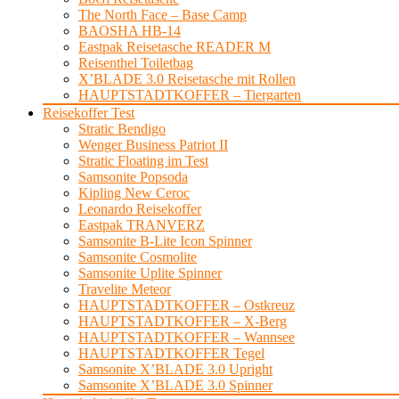
The North Face – Base Camp
BAOSHA HB-14
Eastpak Reisetasche READER M
Reisenthel Toiletbag
X’BLADE 3.0 Reisetasche mit Rollen
HAUPTSTADTKOFFER – Tiergarten
Reisekoffer Test
Stratic Bendigo
Wenger Business Patriot II
Stratic Floating im Test
Samsonite Popsoda
Kipling New Ceroc
Leonardo Reisekoffer
Eastpak TRANVERZ
Samsonite B-Lite Icon Spinner
Samsonite Cosmolite
Samsonite Uplite Spinner
Travelite Meteor
HAUPTSTADTKOFFER – Ostkreuz
HAUPTSTADTKOFFER – X-Berg
HAUPTSTADTKOFFER – Wannsee
HAUPTSTADTKOFFER Tegel
Samsonite X’BLADE 3.0 Upright
Samsonite X’BLADE 3.0 Spinner