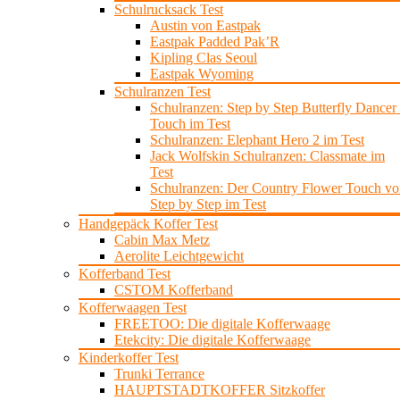
Schulrucksack Test
Austin von Eastpak
Eastpak Padded Pak’R
Kipling Clas Seoul
Eastpak Wyoming
Schulranzen Test
Schulranzen: Step by Step Butterfly Dancer 
Touch im Test
Schulranzen: Elephant Hero 2 im Test
Jack Wolfskin Schulranzen: Classmate im
Test
Schulranzen: Der Country Flower Touch vo
Step by Step im Test
Handgepäck Koffer Test
Cabin Max Metz
Aerolite Leichtgewicht
Kofferband Test
CSTOM Kofferband
Kofferwaagen Test
FREETOO: Die digitale Kofferwaage
Etekcity: Die digitale Kofferwaage
Kinderkoffer Test
Trunki Terrance
HAUPTSTADTKOFFER Sitzkoffer