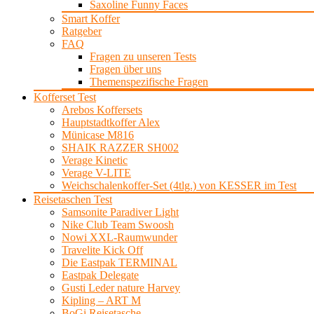
Saxoline Funny Faces
Smart Koffer
Ratgeber
FAQ
Fragen zu unseren Tests
Fragen über uns
Themenspezifische Fragen
Kofferset Test
Arebos Koffersets
Hauptstadtkoffer Alex
Münicase M816
SHAIK RAZZER SH002
Verage Kinetic
Verage V-LITE
Weichschalenkoffer-Set (4tlg.) von KESSER im Test
Reisetaschen Test
Samsonite Paradiver Light
Nike Club Team Swoosh
Nowi XXL-Raumwunder
Travelite Kick Off
Die Eastpak TERMINAL
Eastpak Delegate
Gusti Leder nature Harvey
Kipling – ART M
BoGi Reisetasche