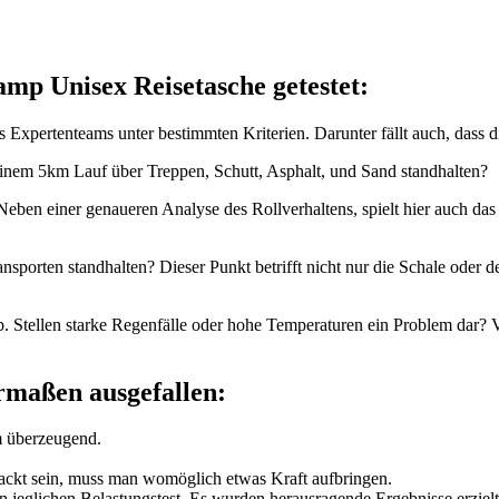
amp Unisex Reisetasche
getestet:
 Expertenteams unter bestimmten Kriterien. Darunter fällt auch, dass 
einem 5km Lauf über Treppen, Schutt, Asphalt, und Sand standhalten?
 Neben einer genaueren Analyse des Rollverhaltens, spielt hier auch da
porten standhalten? Dieser Punkt betrifft nicht nur die Schale oder d
b. Stellen starke Regenfälle oder hohe Temperaturen ein Problem dar?
ermaßen ausgefallen:
m überzeugend.
epackt sein, muss man womöglich etwas Kraft aufbringen.
in jeglichen Belastungstest. Es wurden herausragende Ergebnisse erziel