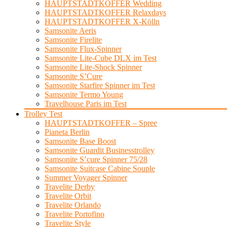
HAUPTSTADTKOFFER Wedding
HAUPTSTADTKOFFER Relaxdays
HAUPTSTADTKOFFER X-Kölln
Samsonite Aeris
Samsonite Firelite
Samsonite Flux-Spinner
Samsonite Lite-Cube DLX im Test
Samsonite Lite-Shock Spinner
Samsonite S’Cure
Samsonite Starfire Spinner im Test
Samsonite Termo Young
Travelhouse Paris im Test
Trolley Test
HAUPTSTADTKOFFER – Spree
Pianeta Berlin
Samsonite Base Boost
Samsonite Guardit Businesstrolley
Samsonite S’cure Spinner 75/28
Samsonite Suitcase Cabine Souple
Summer Voyager Spinner
Travelite Derby
Travelite Orbit
Travelite Orlando
Travelite Portofino
Travelite Style