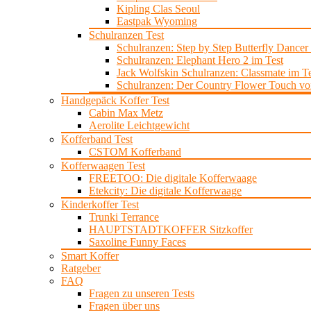
Kipling Clas Seoul
Eastpak Wyoming
Schulranzen Test
Schulranzen: Step by Step Butterfly Dancer
Schulranzen: Elephant Hero 2 im Test
Jack Wolfskin Schulranzen: Classmate im Te
Schulranzen: Der Country Flower Touch von
Handgepäck Koffer Test
Cabin Max Metz
Aerolite Leichtgewicht
Kofferband Test
CSTOM Kofferband
Kofferwaagen Test
FREETOO: Die digitale Kofferwaage
Etekcity: Die digitale Kofferwaage
Kinderkoffer Test
Trunki Terrance
HAUPTSTADTKOFFER Sitzkoffer
Saxoline Funny Faces
Smart Koffer
Ratgeber
FAQ
Fragen zu unseren Tests
Fragen über uns