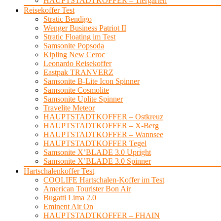
HAUPTSTADTKOFFER – Tiergarten
Reisekoffer Test
Stratic Bendigo
Wenger Business Patriot II
Stratic Floating im Test
Samsonite Popsoda
Kipling New Ceroc
Leonardo Reisekoffer
Eastpak TRANVERZ
Samsonite B-Lite Icon Spinner
Samsonite Cosmolite
Samsonite Uplite Spinner
Travelite Meteor
HAUPTSTADTKOFFER – Ostkreuz
HAUPTSTADTKOFFER – X-Berg
HAUPTSTADTKOFFER – Wannsee
HAUPTSTADTKOFFER Tegel
Samsonite X’BLADE 3.0 Upright
Samsonite X’BLADE 3.0 Spinner
Hartschalenkoffer Test
COOLIFE Hartschalen-Koffer im Test
American Tourister Bon Air
Bugatti Lima 2.0
Eminent Air On
HAUPTSTADTKOFFER – FHAIN