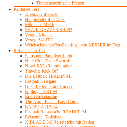
Themenspezifische Fragen
Kofferset Test
Arebos Koffersets
Hauptstadtkoffer Alex
Münicase M816
SHAIK RAZZER SH002
Verage Kinetic
Verage V-LITE
Weichschalenkoffer-Set (4tlg.) von KESSER im Test
Reisetaschen Test
Samsonite Paradiver Light
Nike Club Team Swoosh
Nowi XXL-Raumwunder
Travelite Kick Off
Die Eastpak TERMINAL
Eastpak Delegate
Gusti Leder nature Harvey
Kipling – ART M
BoGi Reisetasche
The North Face – Base Camp
BAOSHA HB-14
Eastpak Reisetasche READER M
Reisenthel Toiletbag
X’BLADE 3.0 Reisetasche mit Rollen