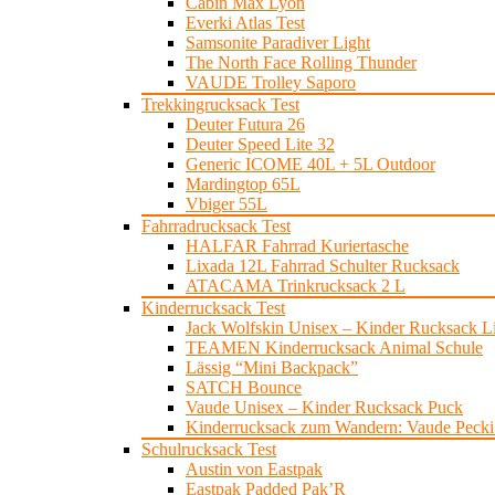
Cabin Max Lyon
Everki Atlas Test
Samsonite Paradiver Light
The North Face Rolling Thunder
VAUDE Trolley Saporo
Trekkingrucksack Test
Deuter Futura 26
Deuter Speed Lite 32
Generic ICOME 40L + 5L Outdoor
Mardingtop 65L
Vbiger 55L
Fahrradrucksack Test
HALFAR Fahrrad Kuriertasche
Lixada 12L Fahrrad Schulter Rucksack
ATACAMA Trinkrucksack 2 L
Kinderrucksack Test
Jack Wolfskin Unisex – Kinder Rucksack Lit
TEAMEN Kinderrucksack Animal Schule
Lässig “Mini Backpack”
SATCH Bounce
Vaude Unisex – Kinder Rucksack Puck
Kinderrucksack zum Wandern: Vaude Pecki 
Schulrucksack Test
Austin von Eastpak
Eastpak Padded Pak’R