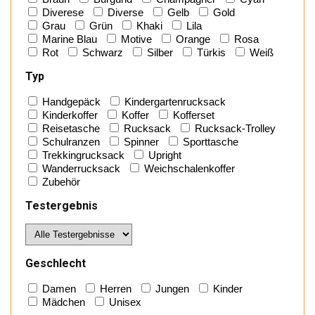
Diverese
Diverse
Gelb
Gold
Grau
Grün
Khaki
Lila
Marine Blau
Motive
Orange
Rosa
Rot
Schwarz
Silber
Türkis
Weiß
Typ
Handgepäck
Kindergartenrucksack
Kinderkoffer
Koffer
Kofferset
Reisetasche
Rucksack
Rucksack-Trolley
Schulranzen
Spinner
Sporttasche
Trekkingrucksack
Upright
Wanderrucksack
Weichschalenkoffer
Zubehör
Testergebnis
Geschlecht
Damen
Herren
Jungen
Kinder
Mädchen
Unisex