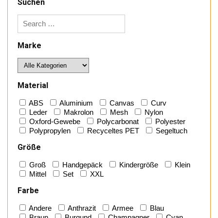
Suchen
Marke
Material
ABS
Aluminium
Canvas
Curv
Leder
Makrolon
Mesh
Nylon
Oxford-Gewebe
Polycarbonat
Polyester
Polypropylen
Recyceltes PET
Segeltuch
Größe
Groß
Handgepäck
Kindergröße
Klein
Mittel
Set
XXL
Farbe
Andere
Anthrazit
Armee
Blau
Braun
Burgund
Champagner
Cyan