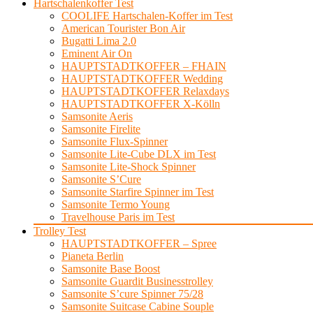
Hartschalenkoffer Test
COOLIFE Hartschalen-Koffer im Test
American Tourister Bon Air
Bugatti Lima 2.0
Eminent Air On
HAUPTSTADTKOFFER – FHAIN
HAUPTSTADTKOFFER Wedding
HAUPTSTADTKOFFER Relaxdays
HAUPTSTADTKOFFER X-Kölln
Samsonite Aeris
Samsonite Firelite
Samsonite Flux-Spinner
Samsonite Lite-Cube DLX im Test
Samsonite Lite-Shock Spinner
Samsonite S’Cure
Samsonite Starfire Spinner im Test
Samsonite Termo Young
Travelhouse Paris im Test
Trolley Test
HAUPTSTADTKOFFER – Spree
Pianeta Berlin
Samsonite Base Boost
Samsonite Guardit Businesstrolley
Samsonite S’cure Spinner 75/28
Samsonite Suitcase Cabine Souple