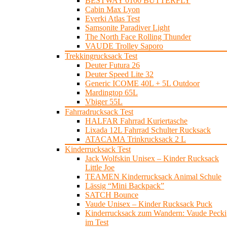
BESTWAY 0100 BUTTERFLY
Cabin Max Lyon
Everki Atlas Test
Samsonite Paradiver Light
The North Face Rolling Thunder
VAUDE Trolley Saporo
Trekkingrucksack Test
Deuter Futura 26
Deuter Speed Lite 32
Generic ICOME 40L + 5L Outdoor
Mardingtop 65L
Vbiger 55L
Fahrradrucksack Test
HALFAR Fahrrad Kuriertasche
Lixada 12L Fahrrad Schulter Rucksack
ATACAMA Trinkrucksack 2 L
Kinderrucksack Test
Jack Wolfskin Unisex – Kinder Rucksack
Little Joe
TEAMEN Kinderrucksack Animal Schule
Lässig “Mini Backpack”
SATCH Bounce
Vaude Unisex – Kinder Rucksack Puck
Kinderrucksack zum Wandern: Vaude Pecki
im Test