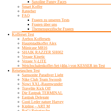
Saxoline Funny Faces
Smart Koffer
Ratgeber
FAQ
Fragen zu unseren Tests
Fragen über uns
Themenspezifische Fragen
Kofferset Test
Arebos Koffersets
Hauptstadtkoffer Alex
Münicase M816
SHAIK RAZZER SH002
Verage Kinetic
Verage V-LITE
Weichschalenkoffer-Set (4tlg.) von KESSER im Test
Reisetaschen Test
Samsonite Paradiver Light
Nike Club Team Swoosh
Nowi XXL-Raumwunder
Travelite Kick Off
Die Eastpak TERMINAL
Eastpak Delegate
Gusti Leder nature Harvey
Kipling – ART M
BoGi Reisetasche