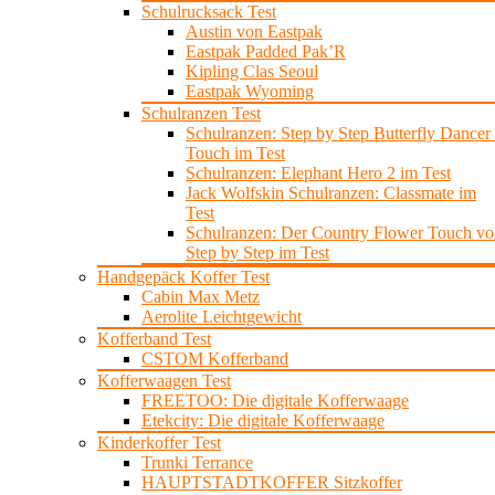
Schulrucksack Test
Austin von Eastpak
Eastpak Padded Pak’R
Kipling Clas Seoul
Eastpak Wyoming
Schulranzen Test
Schulranzen: Step by Step Butterfly Dancer 
Touch im Test
Schulranzen: Elephant Hero 2 im Test
Jack Wolfskin Schulranzen: Classmate im
Test
Schulranzen: Der Country Flower Touch vo
Step by Step im Test
Handgepäck Koffer Test
Cabin Max Metz
Aerolite Leichtgewicht
Kofferband Test
CSTOM Kofferband
Kofferwaagen Test
FREETOO: Die digitale Kofferwaage
Etekcity: Die digitale Kofferwaage
Kinderkoffer Test
Trunki Terrance
HAUPTSTADTKOFFER Sitzkoffer