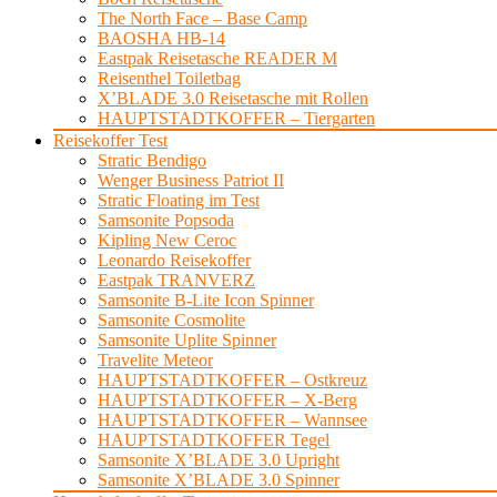
The North Face – Base Camp
BAOSHA HB-14
Eastpak Reisetasche READER M
Reisenthel Toiletbag
X’BLADE 3.0 Reisetasche mit Rollen
HAUPTSTADTKOFFER – Tiergarten
Reisekoffer Test
Stratic Bendigo
Wenger Business Patriot II
Stratic Floating im Test
Samsonite Popsoda
Kipling New Ceroc
Leonardo Reisekoffer
Eastpak TRANVERZ
Samsonite B-Lite Icon Spinner
Samsonite Cosmolite
Samsonite Uplite Spinner
Travelite Meteor
HAUPTSTADTKOFFER – Ostkreuz
HAUPTSTADTKOFFER – X-Berg
HAUPTSTADTKOFFER – Wannsee
HAUPTSTADTKOFFER Tegel
Samsonite X’BLADE 3.0 Upright
Samsonite X’BLADE 3.0 Spinner