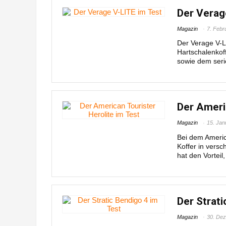
Der Verag
Magazin
7. Febr
Der Verage V-L
Hartschalenkof
sowie dem seri
Der Americ
Magazin
15. Jan
Bei dem America
Koffer in vers
hat den Vorteil,
Der Strati
Magazin
30. De