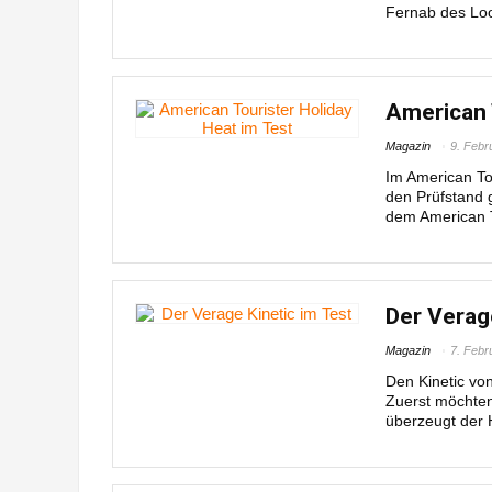
Fernab des Look
American 
Magazin
9. Febr
Im American To
den Prüfstand g
dem American To
Der Verag
Magazin
7. Febr
Den Kinetic vo
Zuerst möchten
überzeugt der H