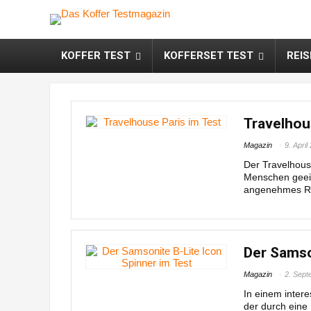
KOFFER TEST
KOFFERSET TEST
REI
Travelhou
Magazin
9. April
Der Travelhouse
Menschen geeign
angenehmes Rol
Der Samso
Magazin
2. Sept
In einem intere
der durch eine 