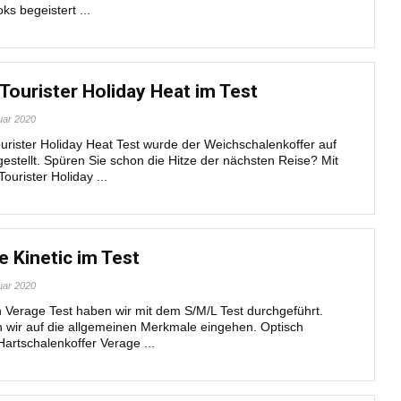
s begeistert ...
Tourister Holiday Heat im Test
uar 2020
urister Holiday Heat Test wurde der Weichschalenkoffer auf
estellt. Spüren Sie schon die Hitze der nächsten Reise? Mit
urister Holiday ...
e Kinetic im Test
uar 2020
n Verage Test haben wir mit dem S/M/L Test durchgeführt.
 wir auf die allgemeinen Merkmale eingehen. Optisch
artschalenkoffer Verage ...