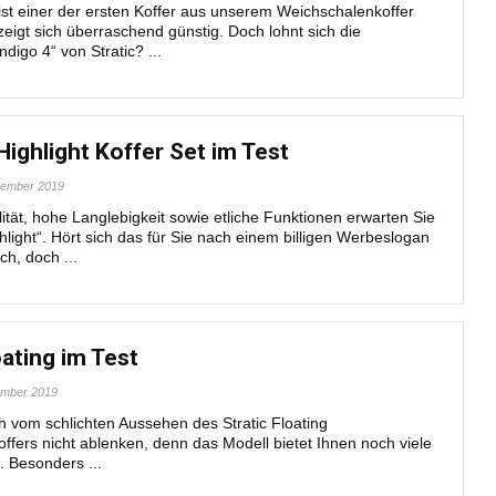
ist einer der ersten Koffer aus unserem Weichschalenkoffer
eigt sich überraschend günstig. Doch lohnt sich die
digo 4“ von Stratic? ...
Highlight Koffer Set im Test
zember 2019
ität, hohe Langlebigkeit sowie etliche Funktionen erwarten Sie
hlight“. Hört sich das für Sie nach einem billigen Werbeslogan
h, doch ...
oating im Test
ember 2019
h vom schlichten Aussehen des Stratic Floating
ffers nicht ablenken, denn das Modell bietet Ihnen noch viele
e. Besonders ...