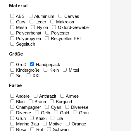
Material
ABS
Aluminium
Canvas
Curv
Leder
Makrolon
Mesh
Nylon
Oxford-Gewebe
Polycarbonat
Polyester
Polypropylen
Recyceltes PET
Segeltuch
Größe
Groß
Handgepäck
Kindergröße
Klein
Mittel
Set
XXL
Farbe
Andere
Anthrazit
Armee
Blau
Braun
Burgund
Champagner
Cyan
Diverese
Diverse
Gelb
Gold
Grau
Grün
Khaki
Lila
Marine Blau
Motive
Orange
Rosa
Rot
Schwarz