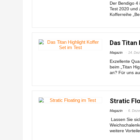
Der Bendigo 4 
Test 2020 und z
Kofferreihe „Ben
Das Titan 
Magazin
14. De
Exzellente Qual
beim „Titan Hig
an? Für uns auc
Stratic Fl
Magazin
6. Dez
Lassen Sie sic
Weichschalenko
weitere Vorteil