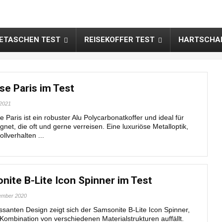
SETASCHEN TEST
REISEKOFFER TEST
HARTSCHAL
se Paris im Test
 2021
 Paris ist ein robuster Alu Polycarbonatkoffer und ideal für
et, die oft und gerne verreisen. Eine luxuriöse Metalloptik,
lverhalten ...
nite B-Lite Icon Spinner im Test
ember 2020
ssanten Design zeigt sich der Samsonite B-Lite Icon Spinner,
Kombination von verschiedenen Materialstrukturen auffällt.