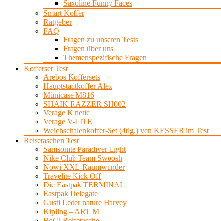
Saxoline Funny Faces
Smart Koffer
Ratgeber
FAQ
Fragen zu unseren Tests
Fragen über uns
Themenspezifische Fragen
Kofferset Test
Arebos Koffersets
Hauptstadtkoffer Alex
Münicase M816
SHAIK RAZZER SH002
Verage Kinetic
Verage V-LITE
Weichschalenkoffer-Set (4tlg.) von KESSER im Test
Reisetaschen Test
Samsonite Paradiver Light
Nike Club Team Swoosh
Nowi XXL-Raumwunder
Travelite Kick Off
Die Eastpak TERMINAL
Eastpak Delegate
Gusti Leder nature Harvey
Kipling – ART M
BoGi Reisetasche