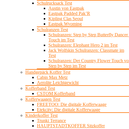
Schulrucksack Test
Austin von Eastpak
Eastpak Padded Pak’R
Kipling Clas Seoul
Eastpak Wyoming
Schulranzen Test
Schulranzen: Step by Step Butterfly Dancer 
Touch im Test
Schulranzen: Elephant Hero 2 im Test
Jack Wolfskin Schulranzen: Classmate im
Test
Schulranzen: Der Country Flower Touch vo
Step by Step im Test
Handgepäck Koffer Test
Cabin Max Metz
Aerolite Leichtgewicht
Kofferband Test
CSTOM Kofferband
Kofferwaagen Test
FREETOO: Die digitale Kofferwaage
Etekcity: Die digitale Kofferwaage
Kinderkoffer Test
Trunki Terrance
HAUPTSTADTKOFFER Sitzkoffer