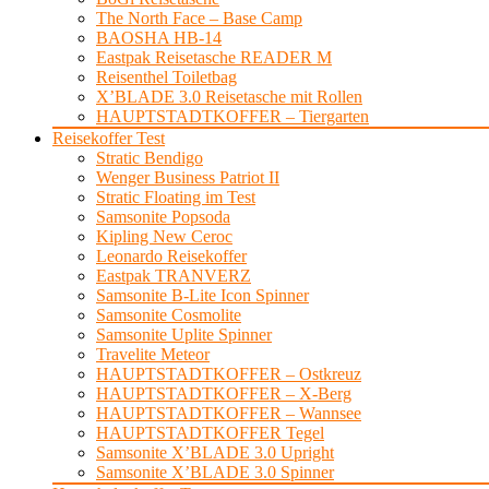
The North Face – Base Camp
BAOSHA HB-14
Eastpak Reisetasche READER M
Reisenthel Toiletbag
X’BLADE 3.0 Reisetasche mit Rollen
HAUPTSTADTKOFFER – Tiergarten
Reisekoffer Test
Stratic Bendigo
Wenger Business Patriot II
Stratic Floating im Test
Samsonite Popsoda
Kipling New Ceroc
Leonardo Reisekoffer
Eastpak TRANVERZ
Samsonite B-Lite Icon Spinner
Samsonite Cosmolite
Samsonite Uplite Spinner
Travelite Meteor
HAUPTSTADTKOFFER – Ostkreuz
HAUPTSTADTKOFFER – X-Berg
HAUPTSTADTKOFFER – Wannsee
HAUPTSTADTKOFFER Tegel
Samsonite X’BLADE 3.0 Upright
Samsonite X’BLADE 3.0 Spinner