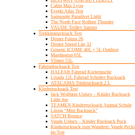
BESTWAY 0100 BUTTERFLY
Cabin Max Lyon
Everki Atlas Test
Samsonite Paradiver Light
The North Face Rolling Thunder
VAUDE Trolley Saporo
Trekkingrucksack Test
Deuter Futura 26
Deuter Speed Lite 32
Generic ICOME 40L + 5L Outdoor
Mardingtop 65L
Vbiger 55L
Fahrradrucksack Test
HALFAR Fahrrad Kuriertasche
Lixada 12L Fahrrad Schulter Rucksack
ATACAMA Trinkrucksack 2 L
Kinderrucksack Test
Jack Wolfskin Unisex – Kinder Rucksack
Little Joe
TEAMEN Kinderrucksack Animal Schule
Lässig “Mini Backpack”
SATCH Bounce
Vaude Unisex – Kinder Rucksack Puck
Kinderrucksack zum Wandern: Vaude Pecki
im Test