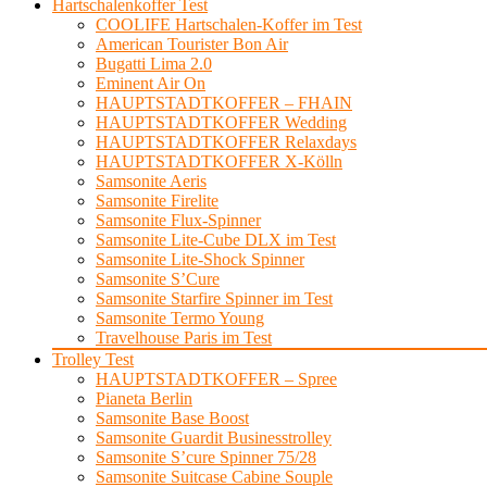
Hartschalenkoffer Test
COOLIFE Hartschalen-Koffer im Test
American Tourister Bon Air
Bugatti Lima 2.0
Eminent Air On
HAUPTSTADTKOFFER – FHAIN
HAUPTSTADTKOFFER Wedding
HAUPTSTADTKOFFER Relaxdays
HAUPTSTADTKOFFER X-Kölln
Samsonite Aeris
Samsonite Firelite
Samsonite Flux-Spinner
Samsonite Lite-Cube DLX im Test
Samsonite Lite-Shock Spinner
Samsonite S’Cure
Samsonite Starfire Spinner im Test
Samsonite Termo Young
Travelhouse Paris im Test
Trolley Test
HAUPTSTADTKOFFER – Spree
Pianeta Berlin
Samsonite Base Boost
Samsonite Guardit Businesstrolley
Samsonite S’cure Spinner 75/28
Samsonite Suitcase Cabine Souple