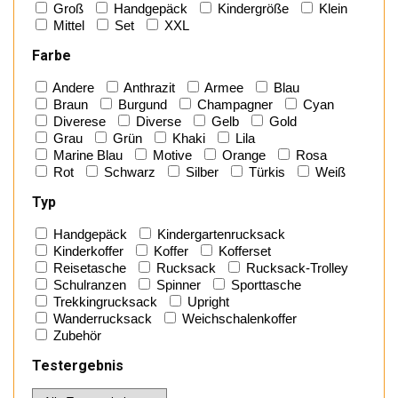
Groß
Handgepäck
Kindergröße
Klein
Mittel
Set
XXL
Farbe
Andere
Anthrazit
Armee
Blau
Braun
Burgund
Champagner
Cyan
Diverese
Diverse
Gelb
Gold
Grau
Grün
Khaki
Lila
Marine Blau
Motive
Orange
Rosa
Rot
Schwarz
Silber
Türkis
Weiß
Typ
Handgepäck
Kindergartenrucksack
Kinderkoffer
Koffer
Kofferset
Reisetasche
Rucksack
Rucksack-Trolley
Schulranzen
Spinner
Sporttasche
Trekkingrucksack
Upright
Wanderrucksack
Weichschalenkoffer
Zubehör
Testergebnis