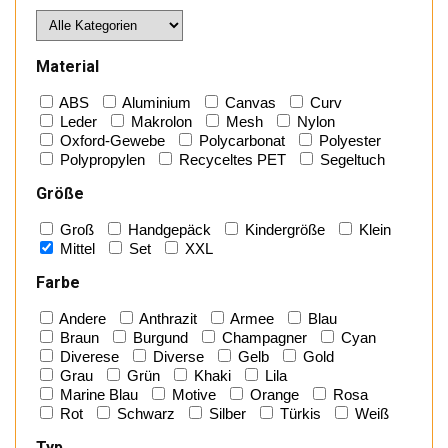
Material
ABS
Aluminium
Canvas
Curv
Leder
Makrolon
Mesh
Nylon
Oxford-Gewebe
Polycarbonat
Polyester
Polypropylen
Recyceltes PET
Segeltuch
Größe
Groß
Handgepäck
Kindergröße
Klein
Mittel
Set
XXL
Farbe
Andere
Anthrazit
Armee
Blau
Braun
Burgund
Champagner
Cyan
Diverese
Diverse
Gelb
Gold
Grau
Grün
Khaki
Lila
Marine Blau
Motive
Orange
Rosa
Rot
Schwarz
Silber
Türkis
Weiß
Typ