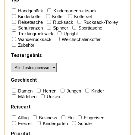
Handgepäck
Kindergartenrucksack
Kinderkoffer
Koffer
Kofferset
Reisetasche
Rucksack
Rucksack-Trolley
Schulranzen
Spinner
Sporttasche
Trekkingrucksack
Upright
Wanderrucksack
Weichschalenkoffer
Zubehör
Testergebnis
Geschlecht
Damen
Herren
Jungen
Kinder
Mädchen
Unisex
Reiseart
Alltag
Business
Flu
Flugreisen
Freizeit
Kindergarten
Schule
Priorität