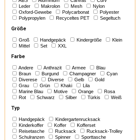
ABS
Aluminium
Canvas
Curv
Leder
Makrolon
Mesh
Nylon
Oxford-Gewebe
Polycarbonat
Polyester
Polypropylen
Recyceltes PET
Segeltuch
Größe
Groß
Handgepäck
Kindergröße
Klein
Mittel
Set
XXL
Farbe
Andere
Anthrazit
Armee
Blau
Braun
Burgund
Champagner
Cyan
Diverese
Diverse
Gelb
Gold
Grau
Grün
Khaki
Lila
Marine Blau
Motive
Orange
Rosa
Rot
Schwarz
Silber
Türkis
Weiß
Typ
Handgepäck
Kindergartenrucksack
Kinderkoffer
Koffer
Kofferset
Reisetasche
Rucksack
Rucksack-Trolley
Schulranzen
Spinner
Sporttasche