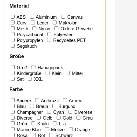
Material
ABS
Aluminium
Canvas
Curv
Leder
Makrolon
Mesh
Nylon
Oxford-Gewebe
Polycarbonat
Polyester
Polypropylen
Recyceltes PET
Segeltuch
Größe
Groß
Handgepäck
Kindergröße
Klein
Mittel
Set
XXL
Farbe
Andere
Anthrazit
Armee
Blau
Braun
Burgund
Champagner
Cyan
Diverese
Diverse
Gelb
Gold
Grau
Grün
Khaki
Lila
Marine Blau
Motive
Orange
Rosa
Rot
Schwarz