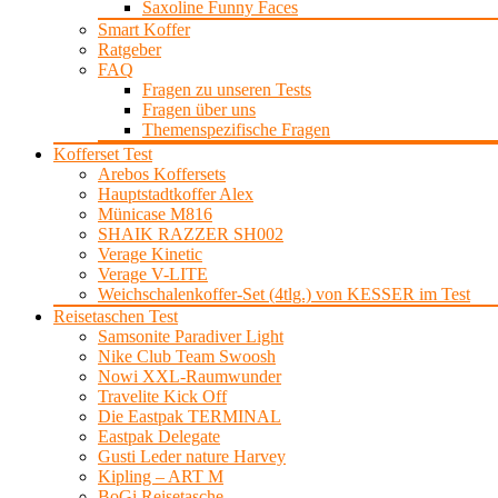
Saxoline Funny Faces
Smart Koffer
Ratgeber
FAQ
Fragen zu unseren Tests
Fragen über uns
Themenspezifische Fragen
Kofferset Test
Arebos Koffersets
Hauptstadtkoffer Alex
Münicase M816
SHAIK RAZZER SH002
Verage Kinetic
Verage V-LITE
Weichschalenkoffer-Set (4tlg.) von KESSER im Test
Reisetaschen Test
Samsonite Paradiver Light
Nike Club Team Swoosh
Nowi XXL-Raumwunder
Travelite Kick Off
Die Eastpak TERMINAL
Eastpak Delegate
Gusti Leder nature Harvey
Kipling – ART M
BoGi Reisetasche