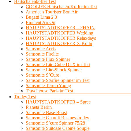
Hartschalenkoffer Test
COOLIFE Hartschalen-Koffer im Test
American Tourister Bon Air
Bugatti Lima 2.0
Eminent Air On
HAUPTSTADTKOFFER – FHAIN
HAUPTSTADTKOFFER Wedding
HAUPTSTADTKOFFER Relaxdays
HAUPTSTADTKOFFER X-Kölln
Samsonite Aeris
Samsonite Firelite
Samsonite Flux-Spinner
Samsonite Lite-Cube DLX im Test
Samsonite Lite-Shock Spinner
Samsonite S’Cure
Samsonite Starfire Spinner im Test
Samsonite Termo Young
Travelhouse Paris im Test
Trolley Test
HAUPTSTADTKOFFER – Spree
Pianeta Berlin
Samsonite Base Boost
Samsonite Guardit Businesstrolley
Samsonite S’cure Spinner 75/28
Samsonite Suitcase Cabine Souple