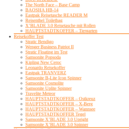
The North Face – Base Camp
BAOSHA HB-14
Eastpak Reisetasche READER M
Reisenthel Toiletbag
X’BLADE 3.0 Reisetasche mit Rollen
HAUPTSTADTKOFFER – Tiergarten
Reisekoffer Test
Stratic Bendigo
Wenger Business Patriot II
Stratic Floating im Test
Samsonite Popsoda
Kipling New Ceroc
Leonardo Reisekoffer
Eastpak TRANVERZ
Samsonite B-Lite Icon Spinner
Samsonite Cosmolite
Samsonite Uplite Spinner
Travelite Meteor
HAUPTSTADTKOFFER – Ostkreuz
HAUPTSTADTKOFFER – X-Berg
HAUPTSTADTKOFFER – Wannsee
HAUPTSTADTKOFFER Tegel
Samsonite X’BLADE 3.0 Upright
Samsonite X’BLADE 3.0 Spinner