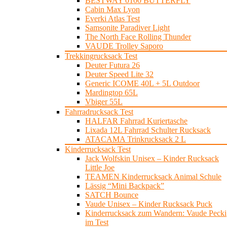
BESTWAY 0100 BUTTERFLY
Cabin Max Lyon
Everki Atlas Test
Samsonite Paradiver Light
The North Face Rolling Thunder
VAUDE Trolley Saporo
Trekkingrucksack Test
Deuter Futura 26
Deuter Speed Lite 32
Generic ICOME 40L + 5L Outdoor
Mardingtop 65L
Vbiger 55L
Fahrradrucksack Test
HALFAR Fahrrad Kuriertasche
Lixada 12L Fahrrad Schulter Rucksack
ATACAMA Trinkrucksack 2 L
Kinderrucksack Test
Jack Wolfskin Unisex – Kinder Rucksack
Little Joe
TEAMEN Kinderrucksack Animal Schule
Lässig “Mini Backpack”
SATCH Bounce
Vaude Unisex – Kinder Rucksack Puck
Kinderrucksack zum Wandern: Vaude Pecki
im Test