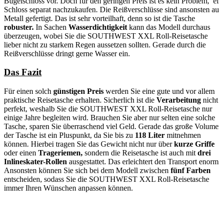
Bügelschloss vor. Doch für den geringen Preis ist es kein Problem, e
Schloss separat nachzukaufen. Die Reißverschlüsse sind ansonsten au
Metall gefertigt. Das ist sehr vorteilhaft, denn so ist die Tasche
robuster.
In Sachen
Wasserdichtigkeit
kann das Modell durchaus
überzeugen, wobei Sie die SOUTHWEST XXL Roll-Reisetasche
lieber nicht zu starkem Regen aussetzen sollten. Gerade durch die
Reißverschlüsse dringt gerne Wasser ein.
Das Fazit
Für einen solch
günstigen Preis
werden Sie eine gute und vor allem
praktische Reisetasche erhalten. Sicherlich ist die
Verarbeitung
nicht
perfekt, weshalb Sie die SOUTHWEST XXL Roll-Reisetasche nur
einige Jahre begleiten wird. Brauchen Sie aber nur selten eine solche
Tasche, sparen Sie überraschend viel Geld. Gerade das große Volum
der Tasche ist ein Pluspunkt, da Sie bis zu
118 Liter
mitnehmen
können. Hierbei tragen Sie das Gewicht nicht nur über
kurze Griffe
oder einen
Trageriemen,
sondern die Reisetasche ist auch mit
drei
Inlineskater-Rollen
ausgestattet. Das erleichtert den Transport enorm
Ansonsten können Sie sich bei dem Modell zwischen
fünf Farben
entscheiden, sodass Sie die SOUTHWEST XXL Roll-Reisetasche
immer Ihren Wünschen anpassen können.