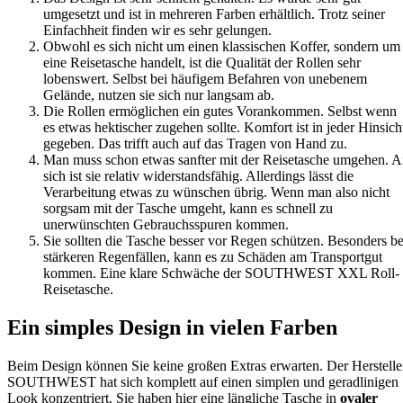
umgesetzt und ist in mehreren Farben erhältlich. Trotz seiner
Einfachheit finden wir es sehr gelungen.
Obwohl es sich nicht um einen klassischen Koffer, sondern um
eine Reisetasche handelt, ist die Qualität der Rollen sehr
lobenswert. Selbst bei häufigem Befahren von unebenem
Gelände, nutzen sie sich nur langsam ab.
Die Rollen ermöglichen ein gutes Vorankommen. Selbst wenn
es etwas hektischer zugehen sollte. Komfort ist in jeder Hinsich
gegeben. Das trifft auch auf das Tragen von Hand zu.
Man muss schon etwas sanfter mit der Reisetasche umgehen. 
sich ist sie relativ widerstandsfähig. Allerdings lässt die
Verarbeitung etwas zu wünschen übrig. Wenn man also nicht
sorgsam mit der Tasche umgeht, kann es schnell zu
unerwünschten Gebrauchsspuren kommen.
Sie sollten die Tasche besser vor Regen schützen. Besonders be
stärkeren Regenfällen, kann es zu Schäden am Transportgut
kommen. Eine klare Schwäche der SOUTHWEST XXL Roll-
Reisetasche.
Ein simples Design in vielen Farben
Beim Design können Sie keine großen Extras erwarten. Der Herstelle
SOUTHWEST hat sich komplett auf einen simplen und geradlinigen
Look konzentriert. Sie haben hier eine längliche Tasche in
ovaler