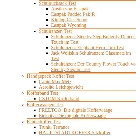
Schulrucksack Test
Austin von Eastpak
Eastpak Padded Pak’R
Kipling Clas Seoul
Eastpak Wyoming
Schulranzen Test
Schulranzen: Step by Step Butterfly Dancer 
Touch im Test
Schulranzen: Elephant Hero 2 im Test
Jack Wolfskin Schulranzen: Classmate im
Test
Schulranzen: Der Country Flower Touch vo
Step by Step im Test
Handgepäck Koffer Test
Cabin Max Metz
Aerolite Leichtgewicht
Kofferband Test
CSTOM Kofferband
Kofferwaagen Test
FREETOO: Die digitale Kofferwaage
Etekcity: Die digitale Kofferwaage
Kinderkoffer Test
Trunki Terrance
HAUPTSTADTKOFFER Sitzkoffer