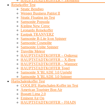
HAUPTSTADTKOFFER – Tiergarten
Reisekoffer Test
Stratic Bendigo
Wenger Business Patriot II
Stratic Floating im Test
Samsonite Popsoda
Kipling New Ceroc
Leonardo Reisekoffer
Eastpak TRANVERZ
Samsonite B-Lite Icon Spinner
Samsonite Cosmolite
Samsonite Uplite Spinner
Travelite Meteor
HAUPTSTADTKOFFER – Ostkreuz
HAUPTSTADTKOFFER – X-Berg
HAUPTSTADTKOFFER – Wannsee
HAUPTSTADTKOFFER Tegel
Samsonite X’BLADE 3.0 Upright
Samsonite X’BLADE 3.0 Spinner
Hartschalenkoffer Test
COOLIFE Hartschalen-Koffer im Test
American Tourister Bon Air
Bugatti Lima 2.0
Eminent Air On
HAUPTSTADTKOFFER – FHAIN