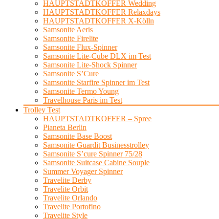
HAUPTSTADTKOFFER Wedding
HAUPTSTADTKOFFER Relaxdays
HAUPTSTADTKOFFER X-Kölln
Samsonite Aeris
Samsonite Firelite
Samsonite Flux-Spinner
Samsonite Lite-Cube DLX im Test
Samsonite Lite-Shock Spinner
Samsonite S’Cure
Samsonite Starfire Spinner im Test
Samsonite Termo Young
Travelhouse Paris im Test
Trolley Test
HAUPTSTADTKOFFER – Spree
Pianeta Berlin
Samsonite Base Boost
Samsonite Guardit Businesstrolley
Samsonite S’cure Spinner 75/28
Samsonite Suitcase Cabine Souple
Summer Voyager Spinner
Travelite Derby
Travelite Orbit
Travelite Orlando
Travelite Portofino
Travelite Style