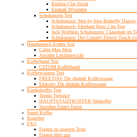
Kipling Clas Seoul
Eastpak Wyoming
Schulranzen Test
Schulranzen: Step by Step Butterfly Dancer
Schulranzen: Elephant Hero 2 im Test
Jack Wolfskin Schulranzen: Classmate im Te
Schulranzen: Der Country Flower Touch von
Handgepäck Koffer Test
Cabin Max Metz
Aerolite Leichtgewicht
Kofferband Test
CSTOM Kofferband
Kofferwaagen Test
FREETOO: Die digitale Kofferwaage
Etekcity: Die digitale Kofferwaage
Kinderkoffer Test
Trunki Terrance
HAUPTSTADTKOFFER Sitzkoffer
Saxoline Funny Faces
Smart Koffer
Ratgeber
FAQ
Fragen zu unseren Tests
Fragen über uns