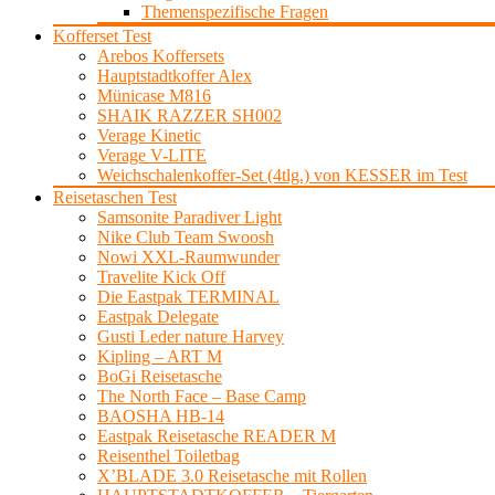
Themenspezifische Fragen
Kofferset Test
Arebos Koffersets
Hauptstadtkoffer Alex
Münicase M816
SHAIK RAZZER SH002
Verage Kinetic
Verage V-LITE
Weichschalenkoffer-Set (4tlg.) von KESSER im Test
Reisetaschen Test
Samsonite Paradiver Light
Nike Club Team Swoosh
Nowi XXL-Raumwunder
Travelite Kick Off
Die Eastpak TERMINAL
Eastpak Delegate
Gusti Leder nature Harvey
Kipling – ART M
BoGi Reisetasche
The North Face – Base Camp
BAOSHA HB-14
Eastpak Reisetasche READER M
Reisenthel Toiletbag
X’BLADE 3.0 Reisetasche mit Rollen