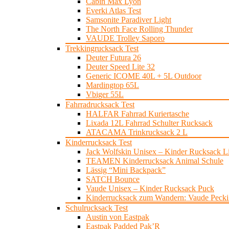
Cabin Max Lyon
Everki Atlas Test
Samsonite Paradiver Light
The North Face Rolling Thunder
VAUDE Trolley Saporo
Trekkingrucksack Test
Deuter Futura 26
Deuter Speed Lite 32
Generic ICOME 40L + 5L Outdoor
Mardingtop 65L
Vbiger 55L
Fahrradrucksack Test
HALFAR Fahrrad Kuriertasche
Lixada 12L Fahrrad Schulter Rucksack
ATACAMA Trinkrucksack 2 L
Kinderrucksack Test
Jack Wolfskin Unisex – Kinder Rucksack Lit
TEAMEN Kinderrucksack Animal Schule
Lässig “Mini Backpack”
SATCH Bounce
Vaude Unisex – Kinder Rucksack Puck
Kinderrucksack zum Wandern: Vaude Pecki 
Schulrucksack Test
Austin von Eastpak
Eastpak Padded Pak’R