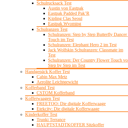
Schulrucksack Test
Austin von Eastpak
Eastpak Padded Pak’R
Kipling Clas Seoul
Eastpak Wyoming
Schulranzen Test
Schulranzen: Step by Step Butterfly Dancer 
Touch im Test
Schulranzen: Elephant Hero 2 im Test
Jack Wolfskin Schulranzen: Classmate im
Test
Schulranzen: Der Country Flower Touch vo
Step by Step im Test
Handgepäck Koffer Test
Cabin Max Metz
Aerolite Leichtgewicht
Kofferband Test
CSTOM Kofferband
Kofferwaagen Test
FREETOO: Die digitale Kofferwaage
Etekcity: Die digitale Kofferwaage
Kinderkoffer Test
Trunki Terrance
HAUPTSTADTKOFFER Sitzkoffer