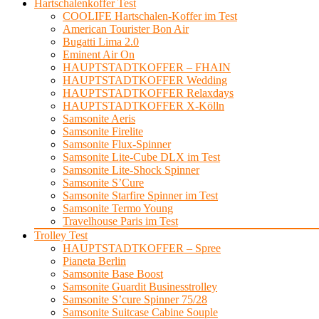
Hartschalenkoffer Test
COOLIFE Hartschalen-Koffer im Test
American Tourister Bon Air
Bugatti Lima 2.0
Eminent Air On
HAUPTSTADTKOFFER – FHAIN
HAUPTSTADTKOFFER Wedding
HAUPTSTADTKOFFER Relaxdays
HAUPTSTADTKOFFER X-Kölln
Samsonite Aeris
Samsonite Firelite
Samsonite Flux-Spinner
Samsonite Lite-Cube DLX im Test
Samsonite Lite-Shock Spinner
Samsonite S’Cure
Samsonite Starfire Spinner im Test
Samsonite Termo Young
Travelhouse Paris im Test
Trolley Test
HAUPTSTADTKOFFER – Spree
Pianeta Berlin
Samsonite Base Boost
Samsonite Guardit Businesstrolley
Samsonite S’cure Spinner 75/28
Samsonite Suitcase Cabine Souple