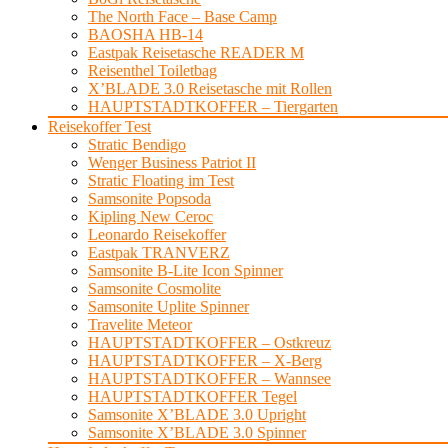
The North Face – Base Camp
BAOSHA HB-14
Eastpak Reisetasche READER M
Reisenthel Toiletbag
X’BLADE 3.0 Reisetasche mit Rollen
HAUPTSTADTKOFFER – Tiergarten
Reisekoffer Test
Stratic Bendigo
Wenger Business Patriot II
Stratic Floating im Test
Samsonite Popsoda
Kipling New Ceroc
Leonardo Reisekoffer
Eastpak TRANVERZ
Samsonite B-Lite Icon Spinner
Samsonite Cosmolite
Samsonite Uplite Spinner
Travelite Meteor
HAUPTSTADTKOFFER – Ostkreuz
HAUPTSTADTKOFFER – X-Berg
HAUPTSTADTKOFFER – Wannsee
HAUPTSTADTKOFFER Tegel
Samsonite X’BLADE 3.0 Upright
Samsonite X’BLADE 3.0 Spinner