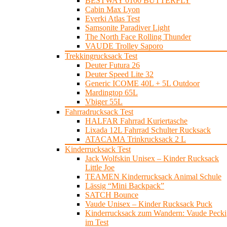
BESTWAY 0100 BUTTERFLY
Cabin Max Lyon
Everki Atlas Test
Samsonite Paradiver Light
The North Face Rolling Thunder
VAUDE Trolley Saporo
Trekkingrucksack Test
Deuter Futura 26
Deuter Speed Lite 32
Generic ICOME 40L + 5L Outdoor
Mardingtop 65L
Vbiger 55L
Fahrradrucksack Test
HALFAR Fahrrad Kuriertasche
Lixada 12L Fahrrad Schulter Rucksack
ATACAMA Trinkrucksack 2 L
Kinderrucksack Test
Jack Wolfskin Unisex – Kinder Rucksack
Little Joe
TEAMEN Kinderrucksack Animal Schule
Lässig “Mini Backpack”
SATCH Bounce
Vaude Unisex – Kinder Rucksack Puck
Kinderrucksack zum Wandern: Vaude Pecki
im Test