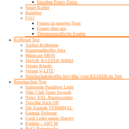
Saxoline Funny Faces
Smart Koffer
Ratgeber
FAQ
Fragen zu unseren Tests
Fragen über uns
Themenspezifische Fragen
Kofferset Test
Arebos Koffersets
Hauptstadtkoffer Alex
Münicase M816
SHAIK RAZZER SH002
Verage Kinetic
Verage V-LITE
Weichschalenkoffer-Set (4tlg.) von KESSER im Test
Reisetaschen Test
Samsonite Paradiver Light
Nike Club Team Swoosh
Nowi XXL-Raumwunder
Travelite Kick Off
Die Eastpak TERMINAL
Eastpak Delegate
Gusti Leder nature Harvey
Kipling – ART M
BoGi Reisetasche